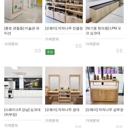
[종로 관철동] 미술관 파
[오웨이] 자작나무 진열장
[제기동 한의원] LPM 오
티션
크 싱크대
가격문의
가격문의
가격문의
추천
[스페이스9 강남] 싱크대
[오웨이] 자작나무 경대
[오웨이] 자작나무 샴푸장
(하부장)
가격문의
가격문의
가격문의