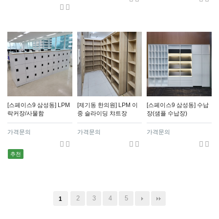
[스페이스9 삼성동] LPM
[제기동 한의원] LPM 이
[스페이스9 삼성동] 수납
락커장/사물함
중 슬라이딩 챠트장
장(샘플 수납장)
가격문의
가격문의
가격문의
추천
2
3
4
5
1