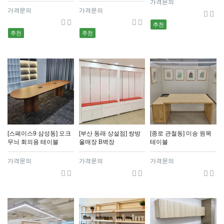
가격문의
가격문의
가격문의
추천
추천
추천
[스페이스9 삼성동] 오크
[부산 동래 상설점] 쌍방
[종로 관철동] 미송 원목
무늬 회의용 테이블
울매장 B벽장
테이블
가격문의
가격문의
가격문의