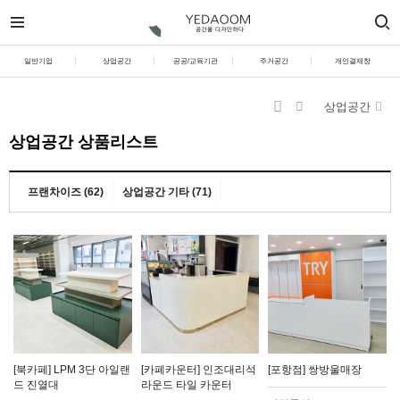
일반기업
상업공간
공공/교육기관
주거공간
개인결제창
상업공간
상업공간 상품리스트
프랜차이즈 (62)
상업공간 기타 (71)
[북카페] LPM 3단 아일랜
[카페카운터] 인조대리석
[포항점] 쌍방울매장
드 진열대
라운드 타일 카운터