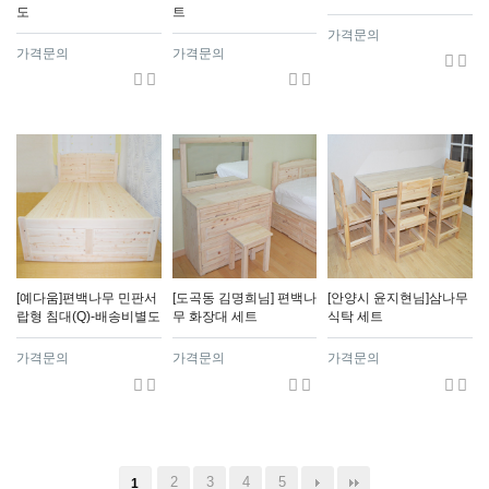
도
트
가격문의
가격문의
가격문의
[예다움]편백나무 민판서
[도곡동 김명희님] 편백나
[안양시 윤지현님]삼나무
랍형 침대(Q)-배송비별도
무 화장대 세트
식탁 세트
가격문의
가격문의
가격문의
2
3
4
5
1