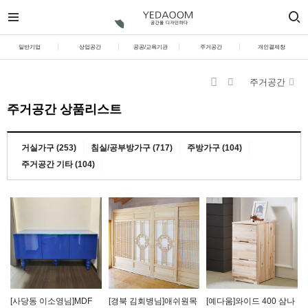
일반기업
상업공간
공공/교육기관
주거공간
개인결제창
주거공간
주거공간 상품리스트
거실가구 (253)
침실/공부방가구 (717)
주방가구 (104)
주거공간 기타 (104)
[사당동 이소영님]MDF
[경북 김회병님]애쉬원목
[예다움]와이드 400 삼나