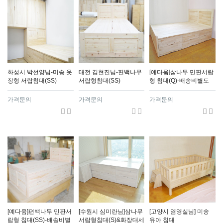
화성시 박선양님-미송 옷
대전 김현진님-편백나무
[예다움]삼나무 민판서랍
장형 서랍침대(SS)
서랍형침대(SS)
형 침대(Q)-배송비별도
가격문의
가격문의
가격문의
[예다움]편백나무 민판서
[수원시 심미란님]삼나무
[고양시 염영실님] 미송
랍형 침대(SS)-배송비별
서랍형침대(S)&화장대세
유아 침대