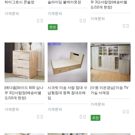
하이그로시 콘솔장
슬라이딩 붙박이옷장
무 3단서랍장(배송비별
도/10개 한정)
가격문의
가격문의
가격문의
추천
[예다움]와이드 600 삼나
시크릿 미송 서랍 침대 수
[수원 이은경님] 미송 TV
무 3단서랍장(배송비별
납형침대 원목 침대프레
거실 서재장
도/10개 한정)
임
가격문의
가격문의
가격문의
추천